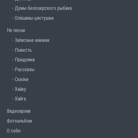
Думы белозерского рыбака
Олёшины цястушки
Не песни
Записные книжки
Повесть
Придумки
Рассказы
Сказки
Хайку
Хайга
Видеоархив
Фотоальбом
О себе