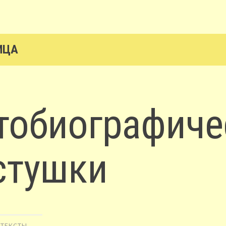
ИЦА
тобиографиче
стушки
,
ТЕКСТЫ