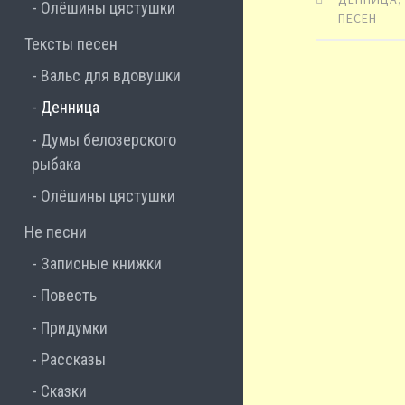
Олёшины цястушки
ПЕСЕН
Тексты песен
Вальс для вдовушки
Денница
Думы белозерского
рыбака
Олёшины цястушки
Не песни
Записные книжки
Повесть
Придумки
Рассказы
Сказки