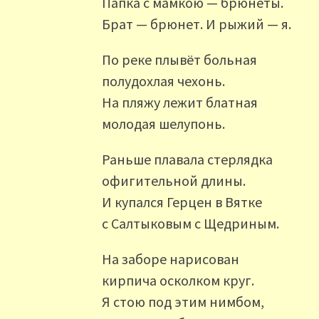
Папка с мамкою — брюнеты.
Брат — брюнет. И рыжий — я.
По реке плывёт больная
полудохлая чехонь.
На пляжу лежит блатная
молодая шелупонь.
Раньше плавала стерлядка
офигительной длины.
И купался Герцен в Вятке
с Салтыковым с Щедриным.
На заборе нарисован
кирпича осколком круг.
Я стою под этим нимбом,