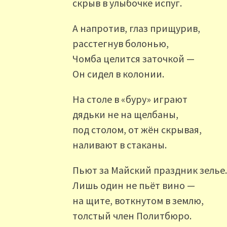
скрыв в улыбочке испуг.
А напротив, глаз прищурив,
расстегнув болонью,
Чомба целится заточкой —
Он сидел в колонии.
На столе в «буру» играют
дядьки не на щелбаны,
под столом, от жён скрывая,
наливают в стаканы.
Пьют за Майский праздник зелье
Лишь один не пьёт вино —
на щите, воткнутом в землю,
толстый член Политбюро.