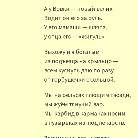
А у Вовки — новый велик.
Водит он его за руль.
У его мамаши — шляпа,
у отца его — «жигуль».
Выхожу и я богатым
из подъезда на крыльцо —
всем куснуть даю по разу
от горбушечки с сольцой.
Мы на рельсах плющим гвозди,
мы жуём тянучий вар.
Мы карбид в карманах носим
в пузырьках из-под лекарств.
Завинтишь его, и сразу —