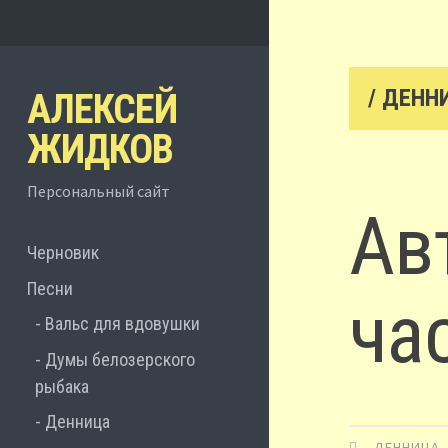
/ ДЕНН
АЛЕКСЕЙ
ЖИДКОВ
Персональный сайт
Ав
Черновик
Песни
ча
Вальс для вдовушки
Думы белозерского
рыбака
Денница
ДЕННИЦА