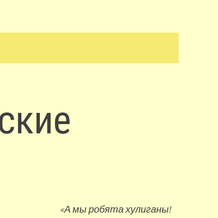
ские
«А мы робята хулиганы!