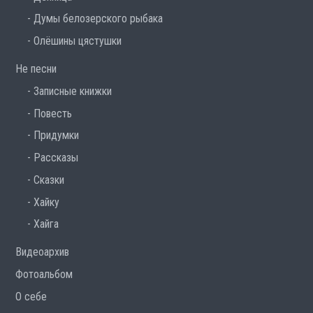
Думы белозерского рыбака
Олёшины цястушки
Не песни
Записные книжки
Повесть
Придумки
Рассказы
Сказки
Хайку
Хайга
Видеоархив
Фотоальбом
О себе