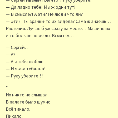
— Да ладно тебе! Мы ж одни тут!
— В смысле?! А эти? Не люди что ли?
— Эти?! Ты зрачки-то их видела? Сама ж знаешь…
Растения. Лучше б уж сразу на месте… Машине их
и то больше повезло. Всмятку…
— Сергей…
— А?
— А я тебя люблю.
— И я-а-а тебя-а-а!…
— Руку уберите!!!
*
Их никто не слышал.
В палате было шумно.
Всё тикало.
Пикало.