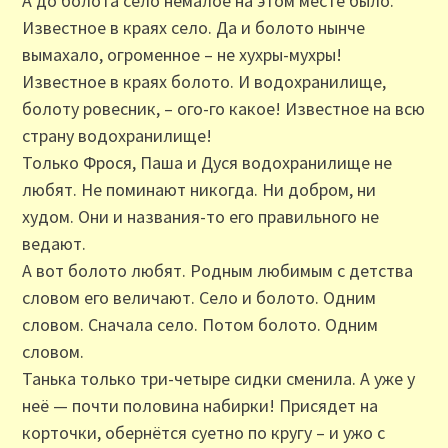
А до болота село немалое на этом месте было.
Известное в краях село. Да и болото нынче
вымахало, огроменное – не хухры-мухры!
Известное в краях болото. И водохранилище,
болоту ровесник, – ого-го какое! Известное на всю
страну водохранилище!
Только Фрося, Паша и Дуся водохранилище не
любят. Не поминают никогда. Ни добром, ни
худом. Они и названия-то его правильного не
ведают.
А вот болото любят. Родным любимым с детства
словом его величают. Село и болото. Одним
словом. Сначала село. Потом болото. Одним
словом.
Танька только три-четыре сидки сменила. А уже у
неё — почти половина набирки! Присядет на
корточки, обернётся суетно по кругу – и ужо с