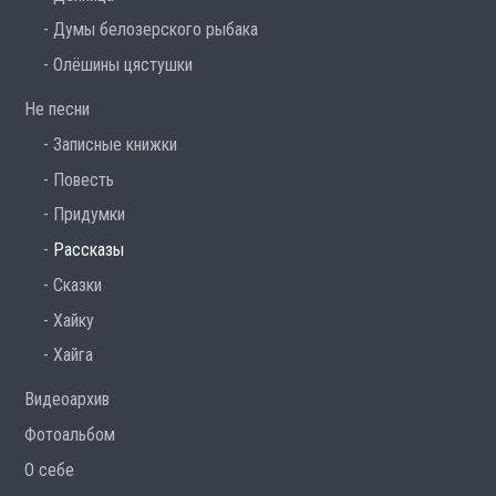
Думы белозерского рыбака
Олёшины цястушки
Не песни
Записные книжки
Повесть
Придумки
Рассказы
Сказки
Хайку
Хайга
Видеоархив
Фотоальбом
О себе