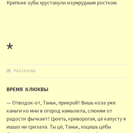
Крепкие зубы хрустанули изумрудным ростком.
*
РАССКАЗЫ
ВРЕМЯ КЛЮКВЫ
— Отводок-от, Таньк, прикрой! Вишь коза уже
каньги ко мни в огород намылила, слюням от
радости фычкает! Цюеть, криворогая, цё капусту я
ишшо ни сризала. Ты цё, Таньк, хоцешь цёбы