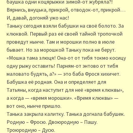
баушка одни коцярыжки зимой-от жубряла?!
Вярнись, внуцька, прикрой, отводок-от, прикрой…
И, давай, догоняй ужо нас!
Таньку сегодня взяли бабушки на своё болото. За
клюквой. Первый раз её своей тайной тропочкой
проведут нынче. Там и морошки полно в июле
бывает. Но за морошкой Таньку пока не берут.
«Мошка тама злюця! Она-от от тибя токмо косицу
одну рыжу оставить! Парням-от энтово от тибя
маловато будять, а?» — это баба Фрося хихичет.
Бабушка её родная. Она и определяет для
Татьяны, когда наступит для неё «время клюквы»,
а когда — «время морошки». «Время клюквы» —
вот оно, нынче пришло.
Танька закрыла калитку. Танька догнала бабушек.
Родную – Фросю. Двоюродную – Пашу.
Троюродную – Дусю.