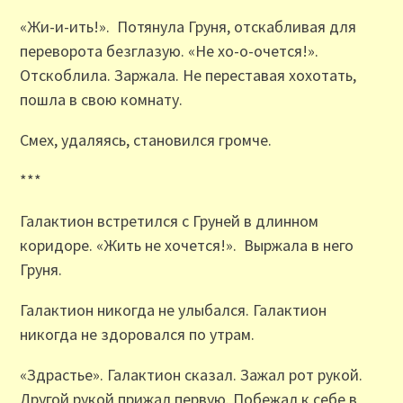
«Жи-и-ить!». Потянула Груня, отскабливая для
переворота безглазую. «Не хо-о-очется!».
Отскоблила. Заржала. Не переставая хохотать,
пошла в свою комнату.
Смех, удаляясь, становился громче.
***
Галактион встретился с Груней в длинном
коридоре. «Жить не хочется!». Выржала в него
Груня.
Галактион никогда не улыбался. Галактион
никогда не здоровался по утрам.
«Здрастье». Галактион сказал. Зажал рот рукой.
Другой рукой прижал первую. Побежал к себе в