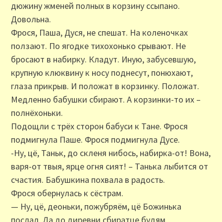
дюжину жменей полных в корзину ссыпано.
Довольна.
Фрося, Паша, Дуся, не спешат. На коленочках
ползают. По ягодке тихохонько срывают. Не
бросают в набирку. Кладут. Иную, забусевшую,
крупную клюквину к носу поднесут, понюхают,
глаза прикрыв. И положат в корзинку. Положат.
Медленно бабушки сбирают. А корзинки-то их –
полнёхоньки.
Подощли с трёх сторон бабуси к Тане. Фрося
подмигнула Паше. Фрося подмигнула Дусе.
-Ну, цё, Таньк, до скленя нибось, набирка-от! Вона,
варя-от твыя, ярце огня сият! – Танька лыбится от
счастия. Бабушкина похвала в радость.
Фрося обернулась к сёстрам.
— Ну, цё, деоньки, пожубряём, цё Божинька
послал. Да до диревни сбиратце будям.