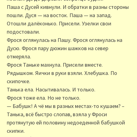
Паша с Дусей кивнули. И обратки в разны стороны
пошли. Дуся — на восток. Паша — на запад.
Отошли далёконько. Присели. Узелки свои
подостовали.
Фрося оглянулась на Пашу. Фрося оглянулась на
Дусю. Фрося пару дюжин шажков на север
отмеряла.
Фрося Таньке махнула. Присели вместе.
Рядышком. Яички в руки взяли. Хлебушка. По
скипочке.
Танька ела. Насытивалась. И только.
Фрося тоже ела. Но не только.
— Бабушк! А чё мы в разных местах-то кушаем? –
Танька, всё быстро слопав, взяла у Фроси
протянутую ей половину недоеденной бабушкой
скипки.