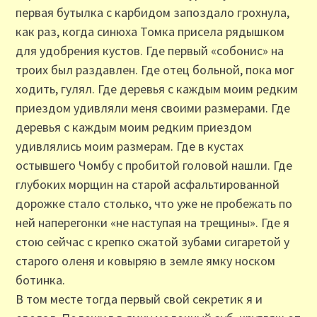
первая бутылка с карбидом запоздало грохнула,
как раз, когда синюха Томка присела рядышком
для удобрения кустов. Где первый «собонис» на
троих был раздавлен. Где отец больной, пока мог
ходить, гулял. Где деревья с каждым моим редким
приездом удивляли меня своими размерами. Где
деревья с каждым моим редким приездом
удивлялись моим размерам. Где в кустах
остывшего Чомбу с пробитой головой нашли. Где
глубоких морщин на старой асфальтированной
дорожке стало столько, что уже не пробежать по
ней наперегонки «не наступая на трещины». Где я
стою сейчас с крепко сжатой зубами сигаретой у
старого оленя и ковыряю в земле ямку носком
ботинка.
В том месте тогда первый свой секретик я и