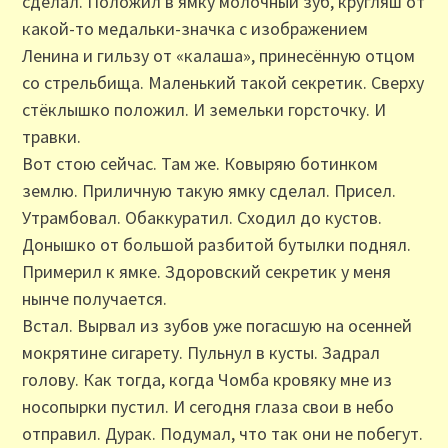
сделал. Положил в ямку молочный зуб, кругляш от
какой-то медальки-значка с изображением
Ленина и гильзу от «калаша», принесённую отцом
со стрельбища. Маленький такой секретик. Сверху
стёклышко положил. И земельки горсточку. И
травки.
Вот стою сейчас. Там же. Ковыряю ботинком
землю. Приличную такую ямку сделал. Присел.
Утрамбовал. Обаккуратил. Сходил до кустов.
Донышко от большой разбитой бутылки поднял.
Примерил к ямке. Здоровский секретик у меня
нынче получается.
Встал. Вырвал из зубов уже погасшую на осенней
мокрятине сигарету. Пульнул в кусты. Задрал
голову. Как тогда, когда Чомба кровяку мне из
носопырки пустил. И сегодня глаза свои в небо
отправил. Дурак. Подумал, что так они не побегут.