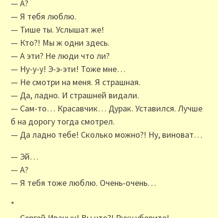
— А?
— Я тебя люблю.
— Тише ты. Услышат же!
— Кто?! Мы ж одни здесь.
— А эти? Не люди что ли?
— Ну-у-у! Э-э-эти! Тоже мне…
— Не смотри на меня. Я страшная.
— Да, ладно. И страшней видали.
— Сам-то… Красавчик… Дурак. Уставился. Лучше
б на дорогу тогда смотрел.
— Да ладно тебе! Сколько можно?! Ну, виноват…
— Эй…
— А?
— Я тебя тоже люблю. Очень-очень…
*
— Сергей Иваныч! Вы что?! Руку уберите!