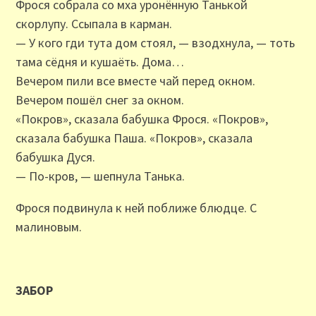
Фрося собрала со мха уронённую Танькой
скорлупу. Ссыпала в карман.
— У кого гди тута дом стоял, — взодхнула, — тоть
тама сёдня и кушаёть. Дома…
Вечером пили все вместе чай перед окном.
Вечером пошёл снег за окном.
«Покров», сказала бабушка Фрося. «Покров»,
сказала бабушка Паша. «Покров», сказала
бабушка Дуся.
— По-кров, — шепнула Танька.
Фрося подвинула к ней поближе блюдце. С
малиновым.
ЗАБОР