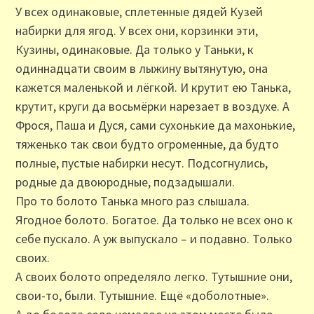
У всех одинаковые, сплетенные дядей Кузей
набирки для ягод. У всех они, корзинки эти,
Кузины, одинаковые. Да только у Таньки, к
одиннадцати своим в лыжину вытянутую, она
кажется маленькой и лёгкой. И крутит ею Танька,
крутит, круги да восьмёрки нарезает в воздухе. А
Фрося, Паша и Дуся, сами сухонькие да махонькие,
тяженько так свои будто огроменные, да будто
полные, пустые набирки несут. Подсогнулись,
родные да двоюродные, подзадышали.
Про то болото Танька много раз слышала.
Ягодное болото. Богатое. Да только не всех оно к
себе пускало. А уж выпускало – и подавно. Только
своих.
А своих болото определяло легко. Тутышние они,
свои-то, были. Тутышние. Ещё «доболотные».